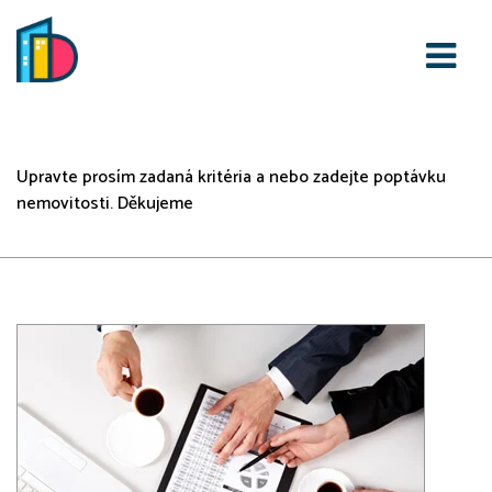
Vašemu zadání neodpovídá
žádná nabídka
Upravte prosím zadaná kritéria a nebo zadejte poptávku
nemovitosti. Děkujeme